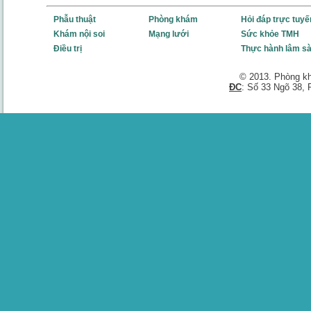
Phẫu thuật
Phòng khám
Hỏi đáp trực tuyế
Khám nội soi
Mạng lưới
Sức khỏe TMH
Điều trị
Thực hành lâm s
© 2013. Phòng k
ĐC
: Số 33 Ngõ 38,